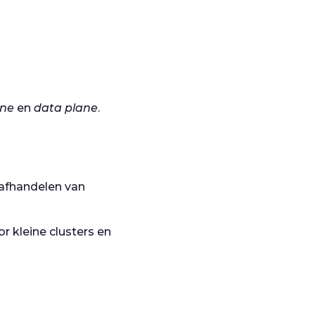
ane
en
data plane
.
 afhandelen van
r kleine clusters en