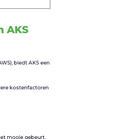
an AKS
 AWS), biedt AKS een
dere kostenfactoren
 het mooie gebeurt.