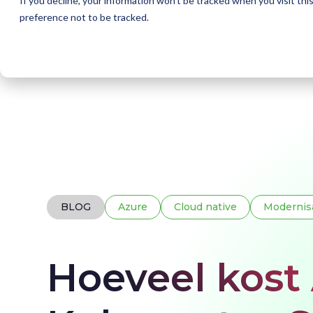
If you decline, your information won’t be tracked when you visit th
preference not to be tracked.
Home
Blogs
Hoeveel kost AKS?
BLOG
Azure
Cloud native
Modernis
Hoeveel kost