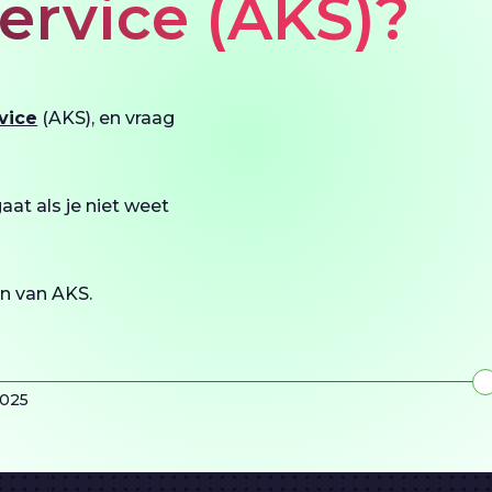
ervice (AKS)?
vice
(AKS), en vraag
aat als je niet weet
zen van AKS.
2025