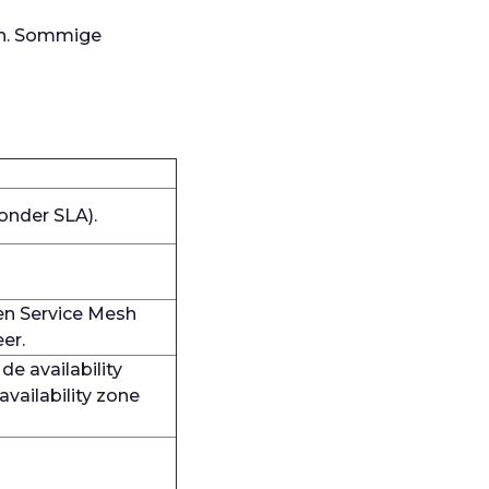
en. Sommige
zonder SLA).
en Service Mesh
er.
e availability
availability zone