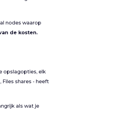
antal nodes waarop
 van de kosten.
e opslagopties, elk
 Files shares - heeft
angrijk als wat je