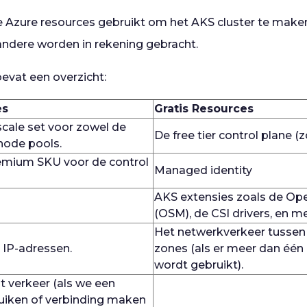
 Azure resources gebruikt om het AKS cluster te mak
 andere worden in rekening gebracht.
bevat een overzicht:
es
Gratis Resources
scale set voor zowel de
De free tier control plane (
node pools.
emium SKU voor de control
Managed identity
AKS extensies zoals de Op
(OSM), de CSI drivers, en me
Het netwerkverkeer tussen d
 IP-adressen.
zones (als er meer dan één 
wordt gebruikt).
t verkeer (als we een
ruiken of verbinding maken