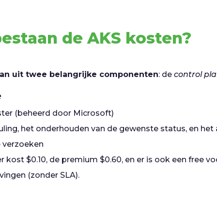
bestaan de AKS kosten?
aan uit twee belangrijke componenten
: de
control pl
e
ster (beheerd door Microsoft)
duling, het onderhouden van de gewenste status, en het
e verzoeken
r kost $0.10, de premium $0.60, en er is ook een free voo
vingen (zonder SLA).