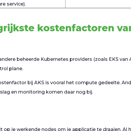
re service).
rijkste kostenfactoren v
t andere beheerde Kubernetes providers (zoals EKS van
rol plane.
stenfactor bij AKS is vooral het compute gedeelte. An
slag en monitoring komen daar nog bij.
it op je werkende nodes om je applicatie te draaien. Al