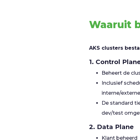
Waaruit 
AKS clusters best
1. Control Plan
Beheert de clu
Inclusief sche
interne/extern
De standard tie
dev/test omge
2. Data Plane
Klant beheerd