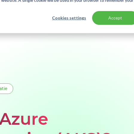
is website. A single cookie will be used in your browser to remember your
Cookies settings
Accept
atie
 Azure