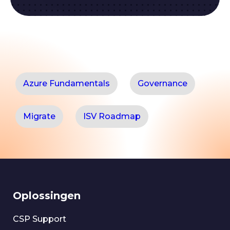
Azure Fundamentals
Governance
Migrate
ISV Roadmap
Oplossingen
CSP Support