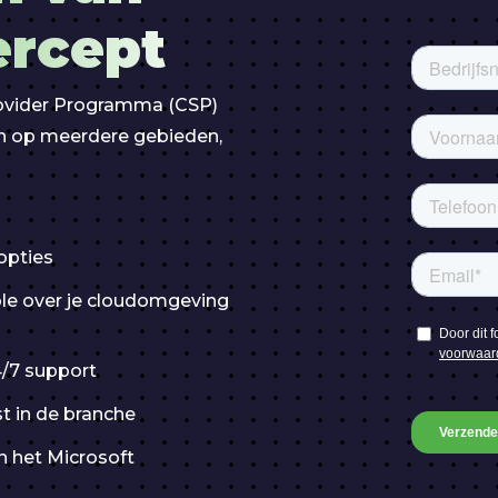
ercept
rovider Programma (CSP)
en op meerdere gebieden,
opties
ole over je cloudomgeving
/7 support
t in de branche
 het Microsoft