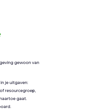
e
omgeving gewoon van
n je uitgaven:
 of resourcegroep,
naartoe gaat.
board.