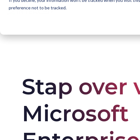
If you decline, your information won’t be tracked when you visit th
preference not to be tracked.
Home
Oplossingen
EA naar CSP Migratie
Stap over 
Microsoft 