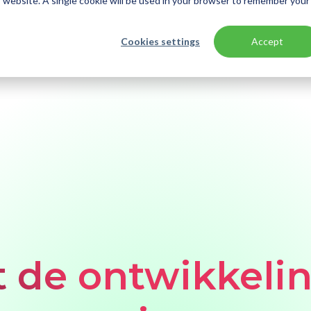
is website. A single cookie will be used in your browser to remember your
Cookies settings
Accept
n AI in Azure voor jouw software-gedreven bedrijf?
 de ontwikkeli