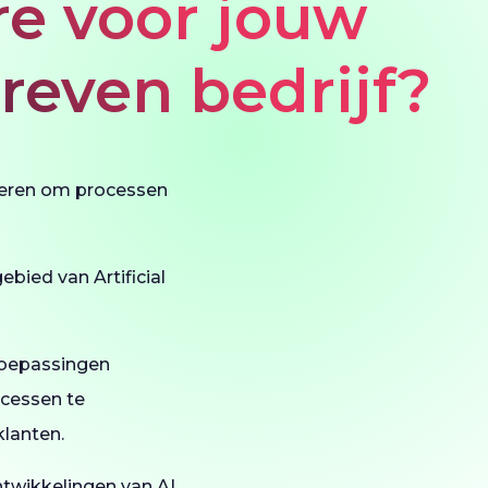
re voor jouw
reven bedrijf?
nieren om processen
bied van Artificial
etoepassingen
ocessen te
lanten.
ontwikkelingen van AI