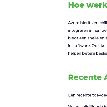
Hoe werk
Azure biedt verschi
integreren in hun 
biedt een snelle en
in software. Ook ku
helpen betere besli
Recente A
Een recente toevoeg
Waarschijnlijk heb j