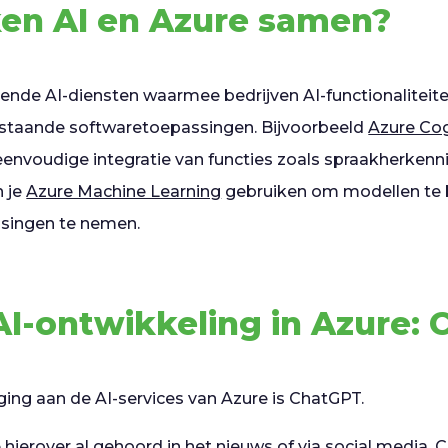
en AI en Azure samen?
llende AI-diensten waarmee bedrijven AI-functionalitei
bestaande softwaretoepassingen. Bijvoorbeeld
Azure Cog
 eenvoudige integratie van functies zoals spraakherken
n je
Azure Machine Learning
gebruiken om modellen te
ssingen te nemen.
I-ontwikkeling in Azure:
ing aan de AI-services van Azure is ChatGPT.
e hierover al gehoord in het nieuws of via social media.