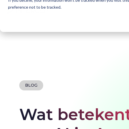
If you decline, your information won’t be tracked when you visit th
preference not to be tracked.
Home
Blogs
Wat betekent de ontwikkeling va
BLOG
Wat betekent