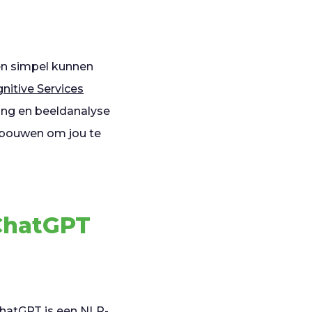
ten simpel kunnen
nitive Services
ning en beeldanalyse
 bouwen om jou te
 ChatGPT
 ChatGPT is een NLP-