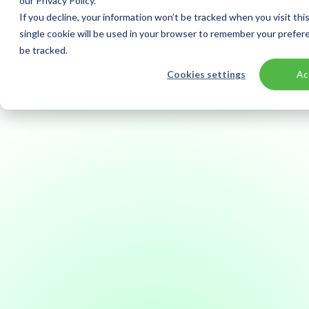
our Privacy Policy.
If you decline, your information won’t be tracked when you visit thi
single cookie will be used in your browser to remember your prefer
be tracked.
Home
Trust Center
Beveiliging - Beveiligingsbeleid Intercept
Cookies settings
Ac