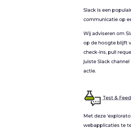
Slack is een popula
communicatie op een
Wij adviseren om S
op de hoogte blijft 
check-ins, pull req
juiste Slack channel
actie.
Test & Fee
Met deze ‘explorato
webapplicaties te t