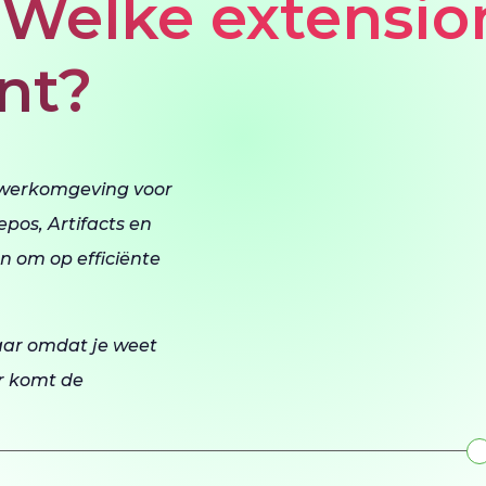
 Welke extensio
ant?
 werkomgeving voor
epos, Artifacts en
en om op efficiënte
aar omdat je weet
ar komt de