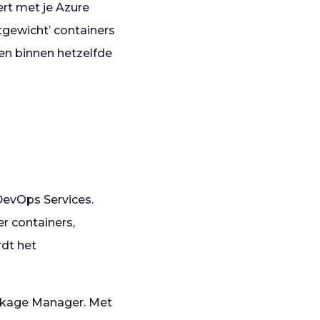
ert met je Azure
tgewicht’ containers
en binnen hetzelfde
DevOps Services.
r containers,
dt het
ackage Manager. Met