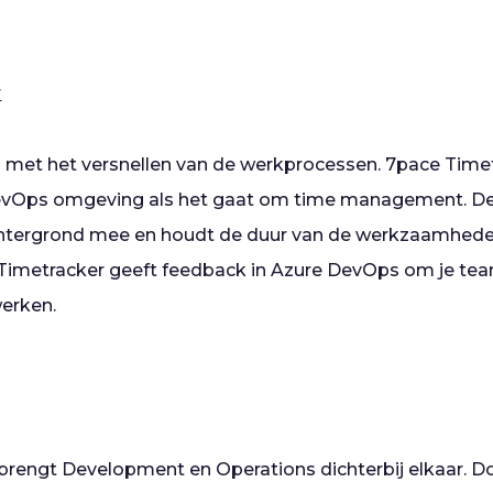
r
ig met het versnellen van de werkprocessen. 7pace Timet
DevOps omgeving als het gaat om time management. Deze
achtergrond mee en houdt de duur van de werkzaamhede
. Timetracker geeft feedback in Azure DevOps om je tea
 werken.
brengt Development en Operations dichterbij elkaar. D