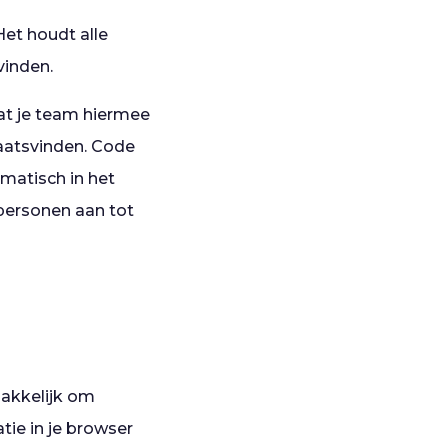
et houdt alle
vinden.
at je team hiermee
laatsvinden. Code
omatisch in het
 personen aan tot
makkelijk om
tie in je browser