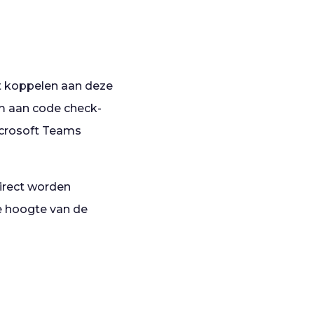
t koppelen aan deze
m aan code check-
Microsoft Teams
irect worden
e hoogte van de