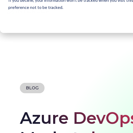
If you decline, your information won’t be tracked when you visit th
preference not to be tracked.
Home
Blogs
Azure DevOps Extensions Market
BLOG
Azure DevOps