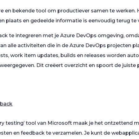
ire en bekende tool om productiever samen te werken. H
 plaats en gedeelde informatie is eenvoudig terug te 
lack te integreren met je Azure DevOps omgeving, omd
van alle activiteiten die in de Azure DevOps projecten p
uests, work item updates, builds en releases worden aut
 weergegeven. Dit creëert overzicht en spoort de juiste
dback
ry testing’ tool van Microsoft maak je het ontzettend 
esten en feedback te verzamelen. Je kunt de webapplica