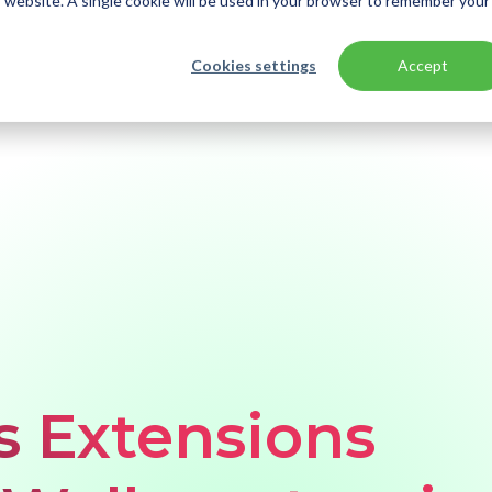
is website. A single cookie will be used in your browser to remember your
Cookies settings
Accept
place. Welke extensions zijn interessant?
 Extensions