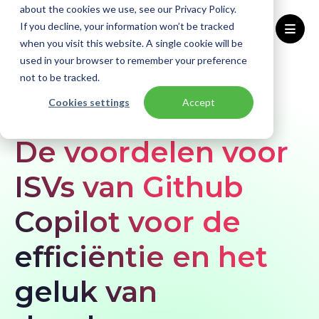
about the cookies we use, see our Privacy Policy.
If you decline, your information won’t be tracked
when you visit this website. A single cookie will be
used in your browser to remember your preference
Home
Blogs
De voordelen voor ISVs van Github Copilot voor de efficiëntie en het geluk van developers
not to be tracked.
Cookies settings
Accept
BLOG
De voordelen voor
ISVs van Github
Copilot voor de
efficiëntie en het
geluk van