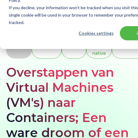
Policy.
If you decline, your information won’t be tracked when you visit thi
single cookie will be used in your browser to remember your prefer
tracked.
Home
Blogs
Overstappen van Virtual Machines (VM's) naar Containers; Een ware droom of een nachtmerrie?
Cookies settings
BLOG
Migratie
Azure
Cloud
Infrastru
native
Overstappen van
Virtual Machines
(VM's) naar
Containers; Een
ware droom of een