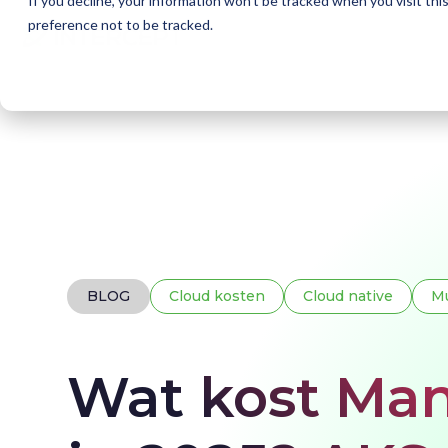
If you decline, your information won’t be tracked when you visit th
preference not to be tracked.
Home
Blogs
Wat kost Managed Kubernetes
BLOG
Cloud kosten
Cloud native
Mu
Wat kost Ma