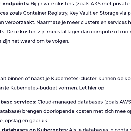
r endpoints:
Bij private clusters (zoals AKS met private
ces zoals Container Registry, Key Vault en Storage via p
en veroorzaakt. Naarmate je meer clusters en services h
ts. Deze kosten zijn meestal lager dan compute of mon
n zijn het waard om te volgen.
ait binnen of naast je Kubernetes-cluster, kunnen de ko
an je Kubernetes-budget vormen. Let hier op:
base services:
Cloud-managed databases (zoals AWS
Database) brengen doorlopende kosten met zich mee o
e, opslag en gebruik.
 databases op Kubernetes:
Als je databases in contain