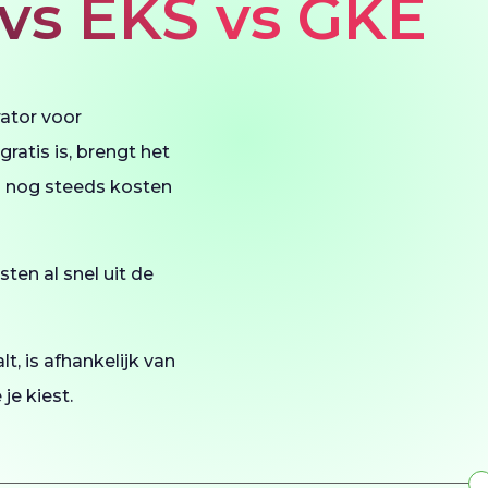
 vs EKS vs GKE
rator voor
atis is, brengt het
m) nog steeds kosten
ten al snel uit de
t, is afhankelijk van
je kiest.