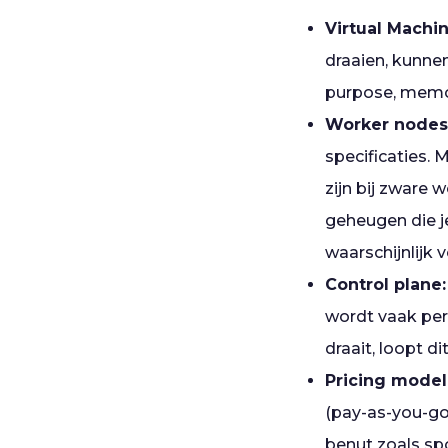
Virtual Machi
draaien, kunnen
purpose, memor
Worker nodes
specificaties.
zijn bij zware 
geheugen die je
waarschijnlijk 
Control plane:
wordt vaak per 
draait, loopt di
Pricing model
(pay-as-you-go)
benut zoals sp