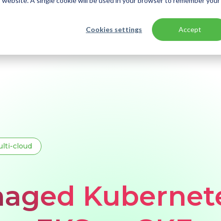
is website. A single cookie will be used in your browser to remember your
Cookies settings
Accept
?
lti-cloud
naged Kubernet