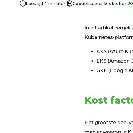
Leestijd 4 minuten
Gepubliceerd: 15 oktober 2
In dit artikel verg
Kubernetes-platfor
AKS (Azure Kub
EKS (Amazon El
GKE (Google K
Kost fac
Het grootste deel v
manier waarop je K