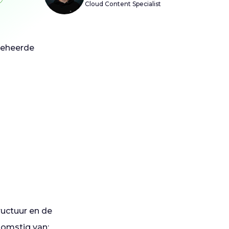
Cloud Content Specialist
 beheerde
ructuur en de
komstig van: