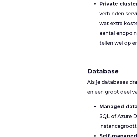
Private cluste
verbinden servi
wat extra kost
aantal endpoin
tellen wel op e
Database
Als je databases dra
en een groot deel v
Managed data
SQL of Azure 
instancegroott
Self-managed