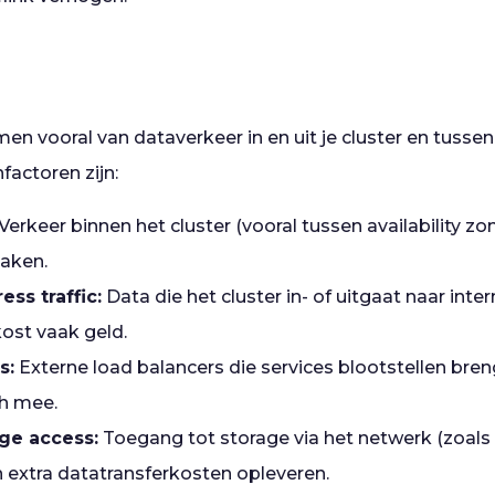
n vooral van dataverkeer in en uit je cluster en tusse
factoren zijn:
Verkeer binnen het cluster (vooral tussen availability zon
aken.
ess traffic:
Data die het cluster in- of uitgaat naar inte
kost vaak geld.
s:
Externe load balancers die services blootstellen br
h mee.
ge access:
Toegang tot storage via het netwerk (zoals 
n extra datatransferkosten opleveren.