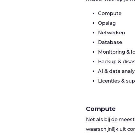
Compute
Opslag
Netwerken
Database
Monitoring & 
Backup & disa
AI & data anal
Licenties & su
Compute
Net als bij de mees
waarschijnlijk uit c