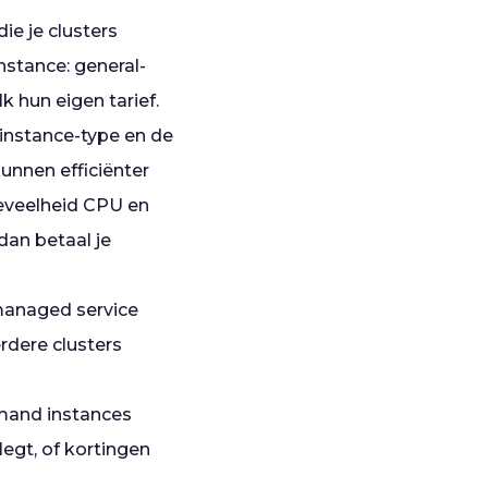
ie je clusters
nstance: general-
 hun eigen tarief.
instance-type en de
nnen efficiënter
hoeveelheid CPU en
dan betaal je
 managed service
rdere clusters
demand instances
legt, of kortingen