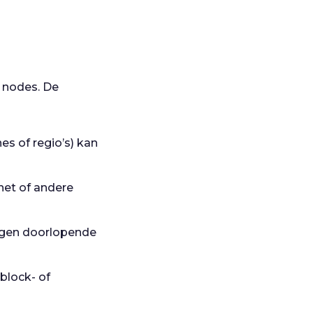
n nodes. De
es of regio’s) kan
rnet of andere
engen doorlopende
block- of