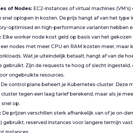
nes of Nodes:
EC2-instances of virtual machines (VM’s) d
 snel oplopen in kosten. De prijs hangt af van het type i
y-optimised en high-performance varianten hebben elk
:
Elke worker node kost geld op basis van het gekozen 
 Meer nodes met meer CPU en RAM kosten meer, maar ku
workloads. Wat je uiteindelijk betaalt, hangt af van de 
 gebruikt. Zijn de requests te hoog of slecht ingesteld, 
voor ongebruikte resources.
De control plane beheert je Kubernetes-cluster. Deze
cluster tegen een laag tarief berekend, maar als je mee
t snel op.
:
De prijzen verschillen sterk afhankelijk van of je on-
 gebruikt, reserved instances voor langere termijn vast
ot instances.