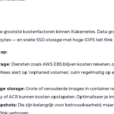
de grootste kostenfactoren binnen Kubernetes. Data gro
bytes — en snelle SSD-storage met hoge IOPS telt flink 
 op:
rage:
Diensten zoals AWS EBS blijven kosten rekenen, o
. Wees alert op ‘orphaned volumes’, ruim regelmatig op e
ge storage:
Grote of verouderde images in container re
try of ACR kunnen kosten opstapelen. Optimaliseer je i
pshots:
Die zijn belangrijk voor betrouwbaarheid, maar
flink verhogen.