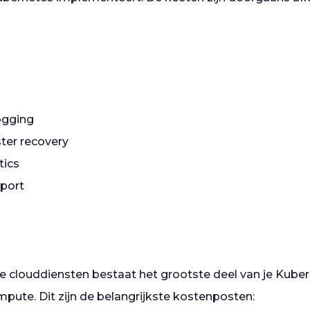
logging
ster recovery
ytics
pport
te clouddiensten bestaat het grootste deel van je Kube
ompute. Dit zijn de belangrijkste kostenposten: