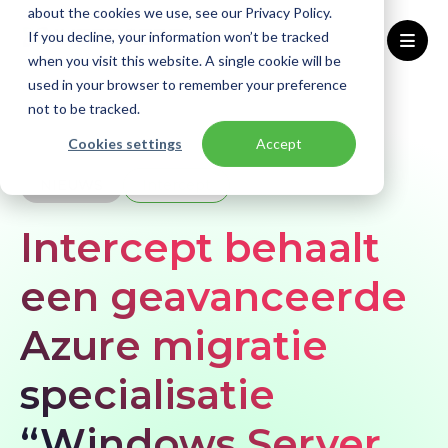
about the cookies we use, see our Privacy Policy.
If you decline, your information won’t be tracked
when you visit this website. A single cookie will be
used in your browser to remember your preference
Home
Kennisbank
Nieuws
not to be tracked.
Intercept behaalt een geavanceerde Azure migratie specialisatie “Windows Server and SQL Server Migration to Azure”
Cookies settings
Accept
NIEUWS
Intercept
Intercept behaalt
een geavanceerde
Azure migratie
specialisatie
“Windows Server