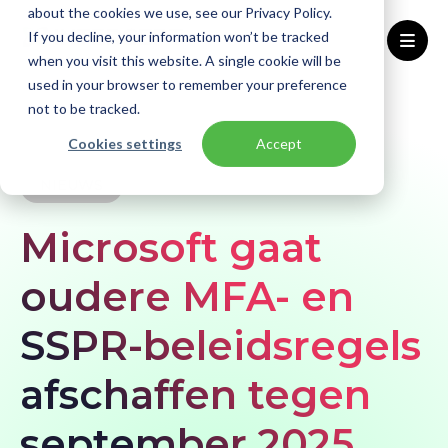
about the cookies we use, see our Privacy Policy.
If you decline, your information won’t be tracked
when you visit this website. A single cookie will be
used in your browser to remember your preference
Home
Kennisbank
Nieuws
not to be tracked.
Microsoft schaft oudere MFA- en SSPR-beleidsregels af per september 2025
Cookies settings
Accept
NIEUWS
Microsoft gaat
oudere MFA- en
SSPR-beleidsregels
afschaffen tegen
september 2025