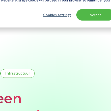
is website. A single cookie will be used in your browser to remember your
Cookies settings
Accept
nde toegang verdwijnt in Azure in september 2025
Infrastructuur
een