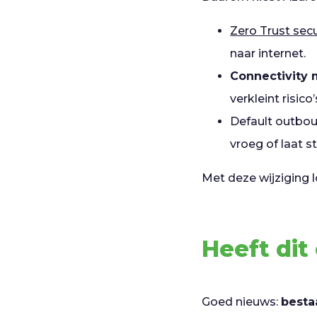
Zero Trust secu
naar internet.
Connectivity m
verkleint risico’
Default outboun
vroeg of laat s
Met deze wijziging 
Heeft di
Goed nieuws:
besta