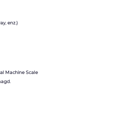
y, enz.)
al Machine Scale
aagd.