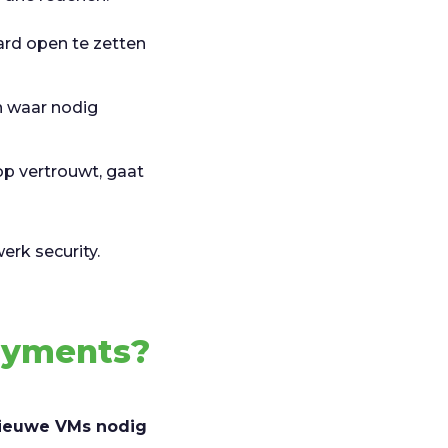
ard open te zetten
n waar nodig
op vertrouwt, gaat
erk security.
loyments?
nieuwe VMs nodig