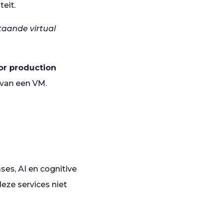
eit.
taande virtual
or production
 van een VM.
ses, AI en cognitive
deze services niet