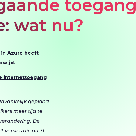
tgaande toegan
e: wat nu?
in Azure heeft
ldwijd.
e internettoegang
aanvankelijk gepland
kers meer tijd te
 verandering.
De
I-versies die na 31