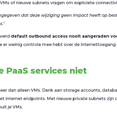
 VMs of nieuwe subnets vragen om expliciete connectivit
ngegeven dat deze wijziging geen impact heeft op bes
ts
.”
 werd
default outbound access nooit aangeraden vo
je er weinig controle mee hebt over de internettoegang
e PaaS services niet
 meer dan alleen VMs. Denk aan storage accounts, databa
et internet endpoints. Met nieuwe private subnets zijn 
uit je VMs.