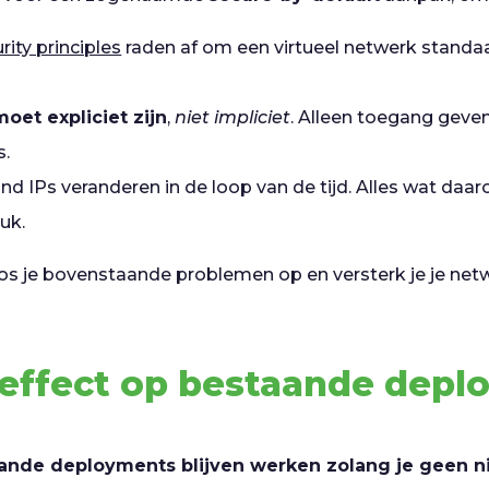
rity principles
raden af om een virtueel netwerk standa
oet expliciet zijn
,
niet impliciet
. Alleen toegang geve
s.
d IPs veranderen in de loop van de tijd. Alles wat daar
tuk.
los je bovenstaande problemen op en versterk je je netw
t effect op bestaande dep
ande deployments blijven werken zolang je geen 