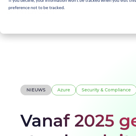
If you decline, your information won’t be tracked when you visit th
preference not to be tracked.
Home
Kennisbank
Nieuws
Standaarduitgaa
NIEUWS
Azure
Security & Compliance
Vanaf 2025 g