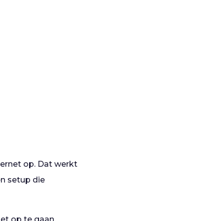
ternet op. Dat werkt
en setup die
et op te gaan.