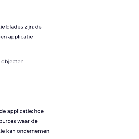
e blades zijn: de
een applicatie
e objecten
de applicatie: hoe
sources waar de
catie kan ondernemen.