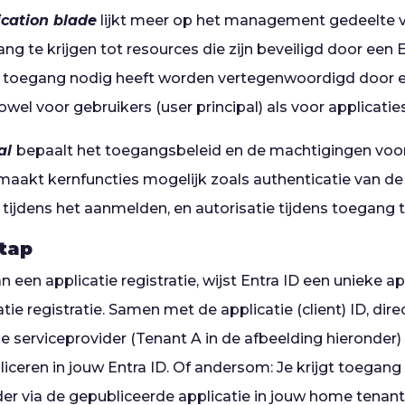
ication blade
lijkt meer op het management gedeelte v
ng te krijgen tot resources die zijn beveiligd door een E
e toegang nodig heeft worden vertegenwoordigd door e
zowel voor gebruikers (user principal) als voor applicaties
al
bepaalt het toegangsbeleid en de machtigingen voor 
 maakt kernfuncties mogelijk zoals authenticatie van de
 tijdens het aanmelden, en autorisatie tijdens toegang 
stap
een applicatie registratie, wijst Entra ID een unieke app
tie registratie. Samen met de applicatie (client) ID, dire
 de serviceprovider (Tenant A in de afbeelding hieronde
iceren in jouw Entra ID. Of andersom: Je krijgt toegang 
der via de gepubliceerde applicatie in jouw home tenant