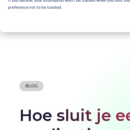
If you decline, your information won’t be tracked when you visit th
preference not to be tracked.
Home
Blogs
Hoe sluit je een SaaS-applicatie
BLOG
Hoe sluit je 