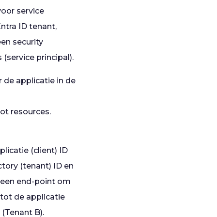
oor service
ntra ID tenant,
en security
 (service principal).
de applicatie in de
tot resources.
licatie (client) ID
ctory (tenant) ID en
r) een end-point om
tot de applicatie
 (Tenant B).