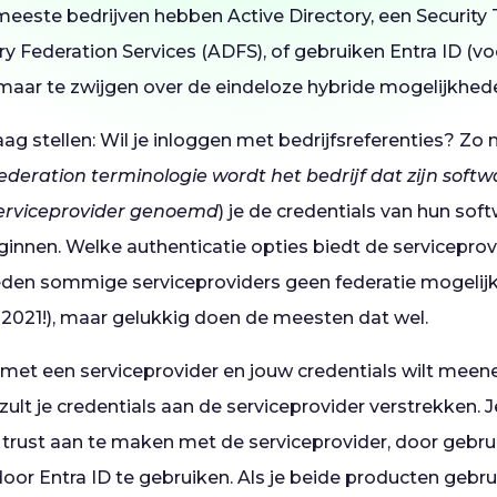
eeste bedrijven hebben Active Directory, een Security 
ry Federation Services (ADFS), of gebruiken Entra ID (v
maar te zwijgen over de eindeloze hybride mogelijkhed
aag stellen: Wil je inloggen met bedrijfsreferenties? Zo 
federation terminologie wordt het bedrijf dat zijn softw
serviceprovider genoemd
) je de credentials van hun sof
ginnen. Welke authenticatie opties biedt de serviceprov
en sommige serviceproviders geen federatie mogelij
n 2021!), maar gelukkig doen de meesten dat wel.
en met een serviceprovider en jouw credentials wilt mee
e zult je credentials aan de serviceprovider verstrekken. 
 trust aan te maken met de serviceprovider, door gebr
oor Entra ID te gebruiken. Als je beide producten gebrui