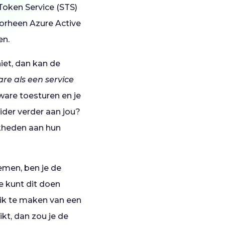
Token Service (STS)
oorheen Azure Active
en.
niet, dan kan de
are als een service
tware toesturen en je
ider verder aan jou?
kheden aan hun
nemen, ben je de
Je kunt dit doen
uik te maken van een
kt, dan zou je de