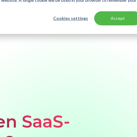
is website. A single cookie will be used in your browser to remember your
Cookies settings
Accept
 aan?
een SaaS-