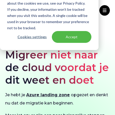
about the cookies we use, see our Privacy Policy.
If you decline, your information won’t be tracked
when you visit this website. A single cookie will be
used in your browser to remember your preference
Home
Blogs
Stappen voordat je naar Azure gaat
not to be tracked.
Cookies settings
Accept
BLOG
Azure
Migratie
Migreer niet naar
de cloud voordat je
dit weet en doet
Je hebt je
Azure landing zone
opgezet en denkt
nu dat de migratie kan beginnen.