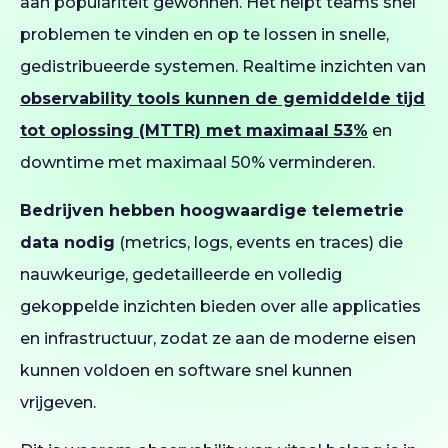
aan populariteit gewonnen. Het helpt teams snel
problemen te vinden en op te lossen in snelle,
gedistribueerde systemen. Realtime inzichten van
observability tools kunnen de gemiddelde tijd
tot oplossing (MTTR) met maximaal 53%
en
downtime met maximaal 50% verminderen.
Bedrijven hebben hoogwaardige telemetrie
data nodig
(metrics, logs, events en traces) die
nauwkeurige, gedetailleerde en volledig
gekoppelde inzichten bieden over alle applicaties
en infrastructuur, zodat ze aan de moderne eisen
kunnen voldoen en software snel kunnen
vrijgeven.