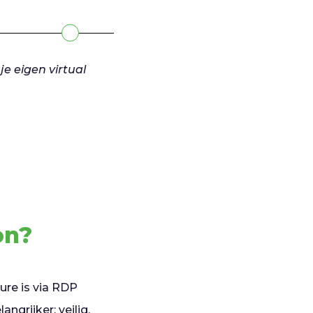
je eigen virtual
on?
re is via RDP
ngrijker; veilig.