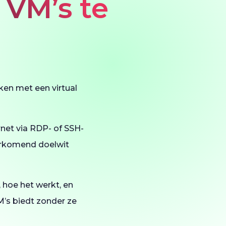
 VM’s te
ken met een virtual
rnet via RDP- of SSH-
oorkomend doelwit
, hoe het werkt, en
M’s biedt zonder ze