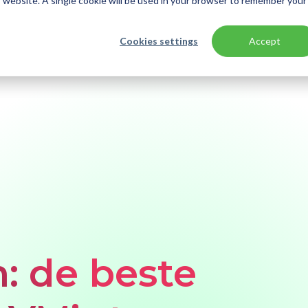
is website. A single cookie will be used in your browser to remember your
Cookies settings
Accept
: de beste