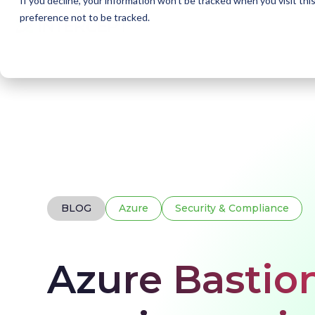
If you decline, your information won’t be tracked when you visit th
preference not to be tracked.
Home
Blogs
Azure Bastion
BLOG
Azure
Security & Compliance
Azure Bastion