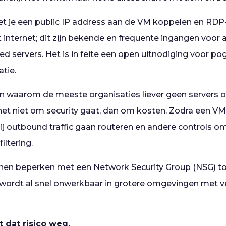
t je een public IP address aan de VM koppelen en RDP
internet; dit zijn bekende en frequente ingangen voor a
 servers. Het is in feite een open uitnodiging voor pog
atie.
len waarom de meeste organisaties liever geen servers 
 het niet om security gaat, dan om kosten. Zodra een VM
ij outbound traffic gaan routeren en andere controls om
iltering.
nnen beperken met een
Network Security Group
(NSG) to
wordt al snel onwerkbaar in grotere omgevingen met ve
t dat risico weg.