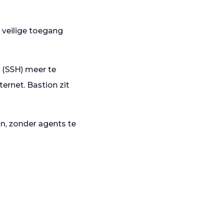
e veilige toegang
 (SSH) meer te
ernet. Bastion zit
jn, zonder agents te