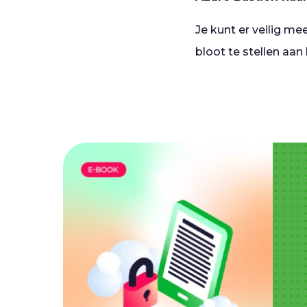
Je kunt er veilig me
bloot te stellen aa