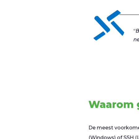
“
B
ne
Waarom g
De meest voorkomen
(Windows) of SSH (Li