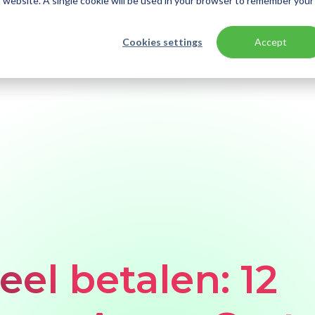
is website. A single cookie will be used in your browser to remember your
Cookies settings
Accept
eel betalen: 12