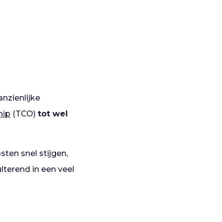
nzienlijke
hip
(TCO)
tot wel
sten snel stijgen,
lterend in een veel