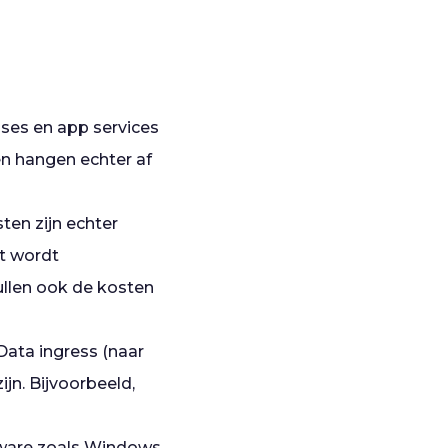
ases en app services
en hangen echter af
ten zijn echter
et wordt
ullen ook de kosten
Data ingress (naar
ijn. Bijvoorbeeld,
tware zoals Windows