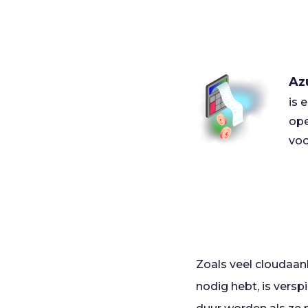
Az
is 
ope
voo
Zoals veel cloudaanb
nodig hebt, is versp