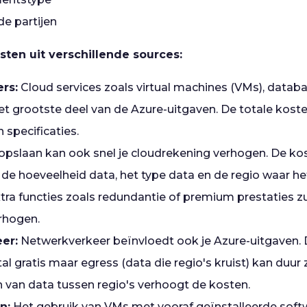
de partijen
ten uit verschillende sources:
ers:
Cloud services zoals virtual machines (VMs), datab
t grootste deel van de Azure-uitgaven. De totale kost
 specificaties.
pslaan kan ook snel je cloudrekening verhogen. De kos
n de hoeveelheid data, het type data en de regio waar h
tra functies zoals redundantie of premium prestaties z
rhogen.
er:
Netwerkverkeer beïnvloedt ook je Azure-uitgaven. 
al gratis maar egress (data die regio's kruist) kan duur z
n van data tussen regio's verhoogt de kosten.
n:
Het gebruik van VMs met vooraf geïnstalleerde sof