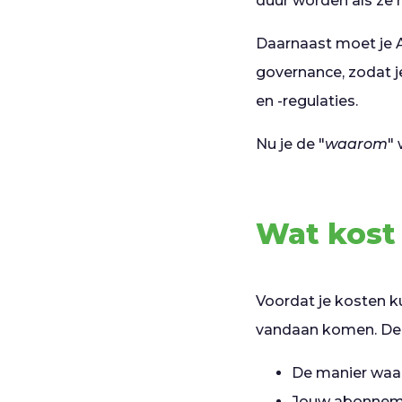
duur worden als ze 
Daarnaast moet je A
governance, zodat j
en -regulaties.
Nu je de "
waarom
"
Wat kost 
Voordat je kosten k
vandaan komen. De r
De manier waar
Jouw abonnem