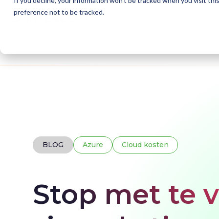
If you decline, your information won’t be tracked when you visit th
preference not to be tracked.
Home
Blogs
Azure Cost Optimisation
BLOG
Azure
Cloud kosten
Stop met te v