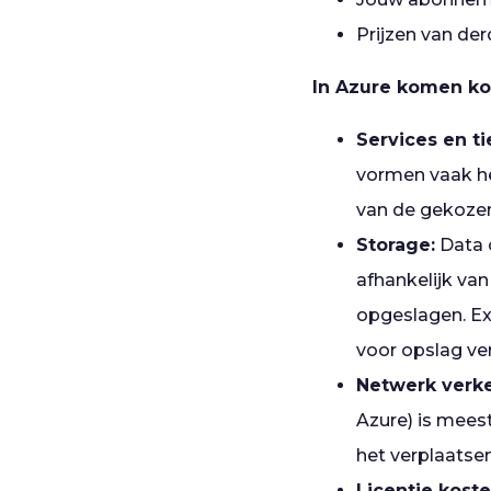
Prijzen van der
In Azure komen kos
Services en ti
vormen vaak he
van de gekozen
Storage:
Data o
afhankelijk va
opgeslagen. Ex
voor opslag ve
Netwerk verke
Azure) is meest
het verplaatse
Licentie koste