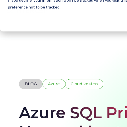
If you decline, your information won’t be tracked when you visit th
preference not to be tracked.
Home
Blogs
Azure SQL Prijzen
BLOG
Azure
Cloud kosten
Azure SQL Pri