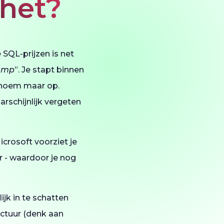
 het?
 SQL-prijzen is net
lamp
”. Je stapt binnen
- noem maar op.
arschijnlijk vergeten
icrosoft voorziet je
r - waardoor je nog
ijk in te schatten
uctuur (denk aan