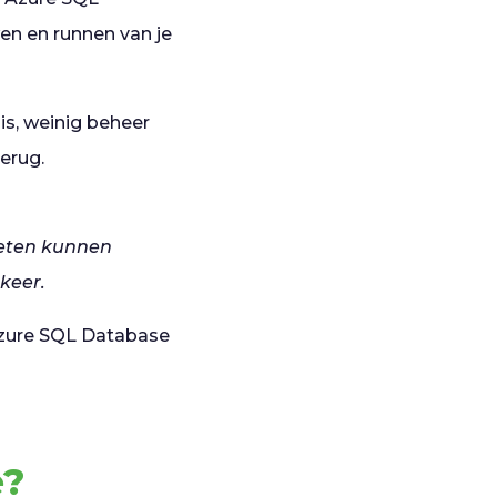
wen en runnen van je
is, weinig beheer
terug.
oeten kunnen
rkeer.
Azure SQL Database
e?