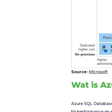
Source:
Microsoft
Wat is A
Azure SQL Database 
bij performance en s