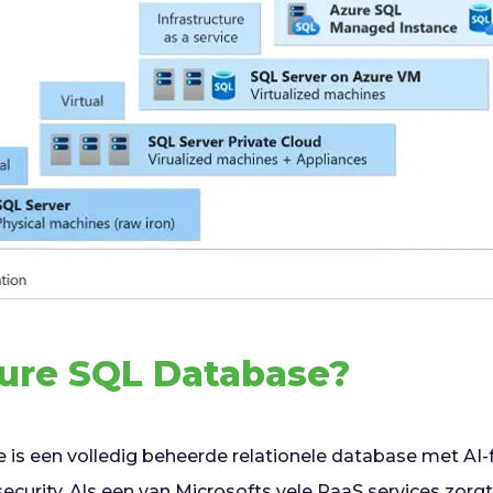
zure SQL Database?
is een volledig beheerde relationele database met AI-f
ecurity. Als een van Microsofts vele
PaaS services
zorgt