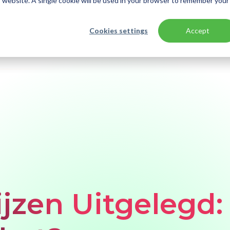
is website. A single cookie will be used in your browser to remember your
Cookies settings
Accept
jzen Uitgelegd: