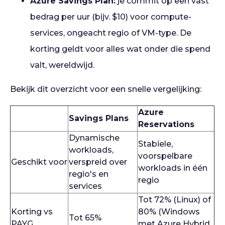
Azure Savings Plan:
je commit op een vast
bedrag per uur (bijv. $10) voor compute-
services, ongeacht regio of VM-type. De
korting geldt voor alles wat onder die spend
valt, wereldwijd.
Bekijk dit overzicht voor een snelle vergelijking:
Azure
Savings Plans
Reservations
Dynamische
Stabiele,
workloads,
voorspelbare
Geschikt voor
verspreid over
workloads in één
regio's en
regio
services
Tot 72% (Linux) of
Korting vs
80% (Windows
Tot 65%
PAYG
met Azure Hybrid