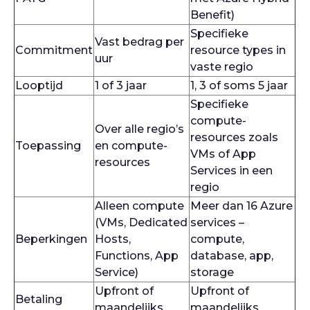
Benefit)
Specifieke
Vast bedrag per
Commitment
resource types in
uur
vaste regio
Looptijd
1 of 3 jaar
1, 3 of soms 5 jaar
Specifieke
compute-
Over alle regio’s
resources zoals
Toepassing
en compute-
VMs of App
resources
Services in een
regio
Alleen compute
Meer dan 16 Azure
(VMs, Dedicated
services –
Beperkingen
Hosts,
compute,
Functions, App
database, app,
Service)
storage
Upfront of
Upfront of
Betaling
maandelijks
maandelijks