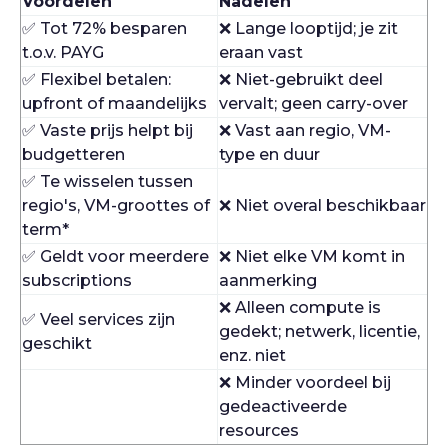
Voordelen
Nadelen
✅ Tot 72% besparen
❌ Lange looptijd; je zit
t.o.v. PAYG
eraan vast
✅ Flexibel betalen:
❌ Niet-gebruikt deel
upfront of maandelijks
vervalt; geen carry-over
✅ Vaste prijs helpt bij
❌ Vast aan regio, VM-
budgetteren
type en duur
✅ Te wisselen tussen
regio's, VM-groottes of
❌ Niet overal beschikbaar
term*
✅ Geldt voor meerdere
❌ Niet elke VM komt in
subscriptions
aanmerking
❌ Alleen compute is
✅ Veel services zijn
gedekt; netwerk, licentie,
geschikt
enz. niet
❌ Minder voordeel bij
gedeactiveerde
resources