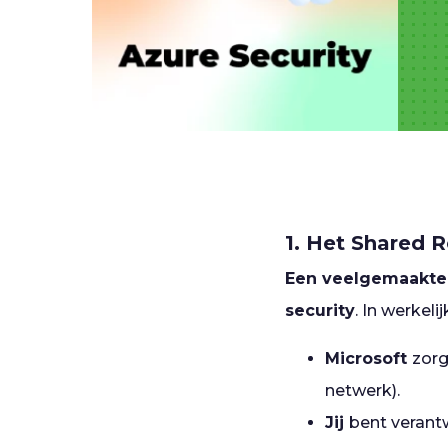
1. Het Shared R
Een veelgemaakte f
security
. In werkel
Microsoft
zorg
netwerk).
Jij
bent verantw