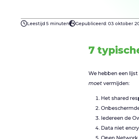
Leestijd 5 minuten
Gepubliceerd: 03 oktober 2
7 typisch
We hebben een lijst
moet
vermijden:
Het shared resp
Onbeschermde 
Iedereen de Ow
Data niet encr
Open Network 