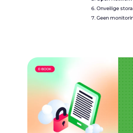
Onveilige stor
Geen monitori