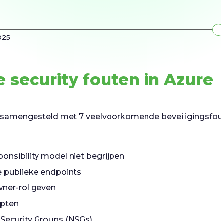
025
e security fouten in Azure
 samengesteld met 7 veelvoorkomende beveiligingsfout
onsibility model niet begrijpen
publieke endpoints
ner-rol geven
ypten
Security Groups (NSGs)