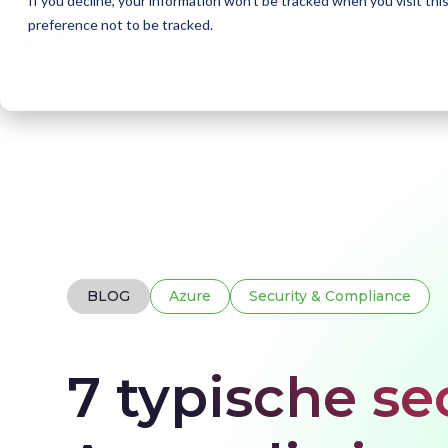
If you decline, your information won’t be tracked when you visit th
preference not to be tracked.
Home
Blogs
Voorkom deze security fouten i
BLOG
Azure
Security & Compliance
7 typische se