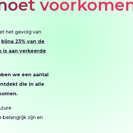
 moet voorkome
et het gevolg van
t
bijna 23% van de
n is aan verkeerde
bben we een aantal
tdekt die in alle
orkomen.
Azure
belangrijk zijn en