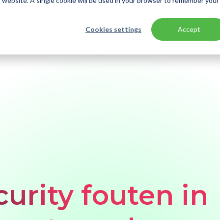
is website. A single cookie will be used in your browser to remember your
Cookies settings
Accept
n Azure
curity fouten in