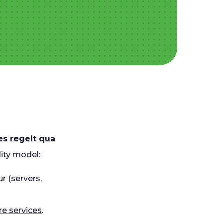
es regelt qua
lity model:
r (servers,
re services
.