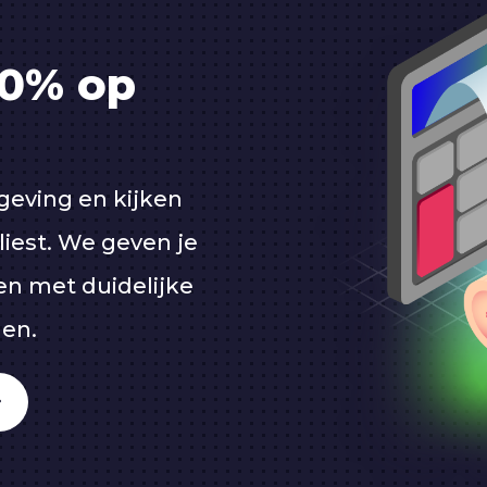
60% op
geving en kijken
liest. We geven je
en met duidelijke
gen.