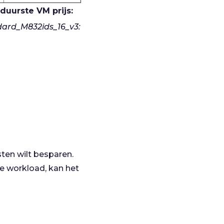
duurste VM prijs:
ard_M832ids_16_v3:
sten wilt besparen.
 je workload, kan het