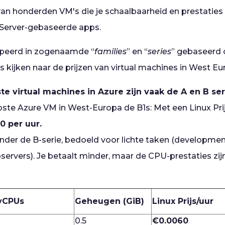
an honderden VM's die je schaalbaarheid en prestaties
 Server-gebaseerde apps.
epeerd in zogenaamde “
families
” en “
series
” gebaseerd 
 kijken naar de prijzen van virtual machines in West Eu
e virtual machines in Azure zijn vaak de A en B ser
ste Azure VM in West-Europa de B1s: Met een Linux Pri
0 per uur.
nder de B-serie, bedoeld voor lichte taken (developme
servers). Je betaalt minder, maar de CPU-prestaties zij
vCPUs
Geheugen (GiB)
Linux Prijs/uur
1
0.5
€0.0060