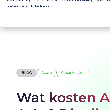
If you decline, your information won’t be tracked when you visit th
preference not to be tracked.
Home
Blogs
Azure VM Kosten
BLOG
Azure
Cloud kosten
Wat kosten 