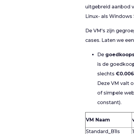
uitgebreid aanbod v
Linux- als Windows
De VM's zijn gegro
cases. Laten we eens
De
goedkoopst
is de goedkoop
slechts
€0.006
Deze VM valt o
of simpele web
constant).
VM Naam
Standard_B1ls