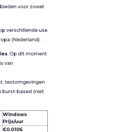
 bieden voor zowel
op verschillende use
ropa (Nederland):
ies
. Op dit moment
js van
nt, testomgevingen
n burst-based (niet
Windows
Prijs/uur
€0.0106