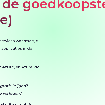
n de goedkoopst
e)
 services waarmee je
applicaties in de
t Azure
, en Azure VM
gratis krijgen?
re verlagen?
 VM prijzen met tips