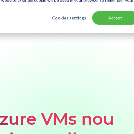
is website. A single cookie will be used in your browser to remember your
Cookies settings
Accept
Azure VMs nou