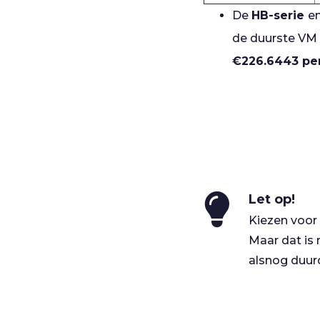
De
HB-serie
e
de duurste VM 
€226.6443 pe
Let op!
Kiezen voor 
Maar dat is 
alsnog duurd